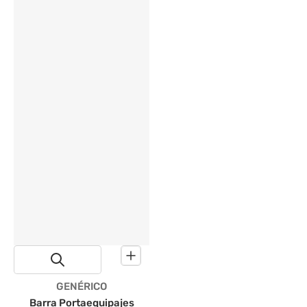
Proveedor:
GENÉRICO
Barra Portaequipajes