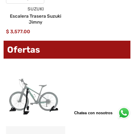
Proveedor:
SUZUKI
Escalera Trasera Suzuki
Jimny
$ 3,577.00
Ofertas
Especiales
Chatea con nosotros