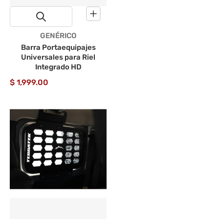
Proveedor:
GENÉRICO
Barra Portaequipajes
Universales para Riel
Integrado HD
$ 1,999.00