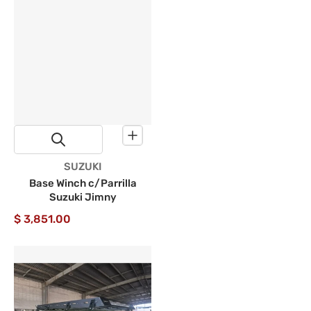
Proveedor:
SUZUKI
Base Winch c/Parrilla
Suzuki Jimny
$ 3,851.00