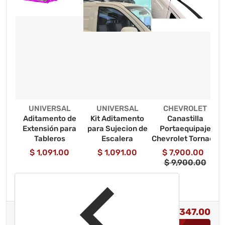
Proveedor:
Proveedor:
Proveedor:
UNIVERSAL
UNIVERSAL
CHEVROLET
Aditamento de
Kit Aditamento
Canastilla
Extensión para
para Sujecion de
Portaequipaje
C
Tableros
Escalera
Chevrolet Tornado
Van 2020-2026
$ 1,091.00
$ 1,091.00
$ 7,900.00
$ 9,900.00
$ 24,347.00
Precio total